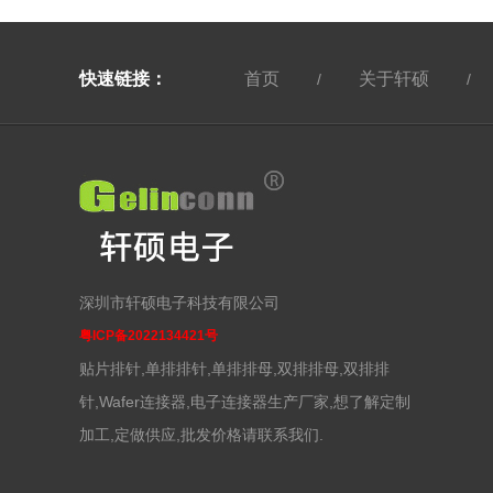
快速链接：
首页
关于轩硕
/
/
深圳市轩硕电子科技有限公司
粤ICP备2022134421号
贴片排针,单排排针,单排排母,双排排母,双排排
针,Wafer连接器,电子连接器生产厂家,想了解定制
加工,定做供应,批发价格请联系我们.