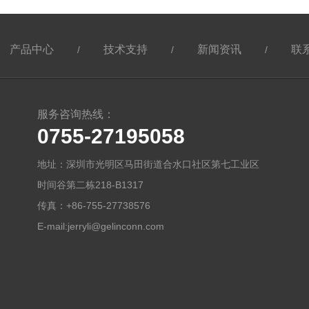
产品中心
技术支持
新闻资讯
联
/
/
/
服务咨询热线：
0755-27195058
地址：深圳市光明区马田街道合水口社区第七工业区
时间谷第二栋218-B1317
传真：+86-755-27738576
E-mail:
jerryli@gelinconn.com