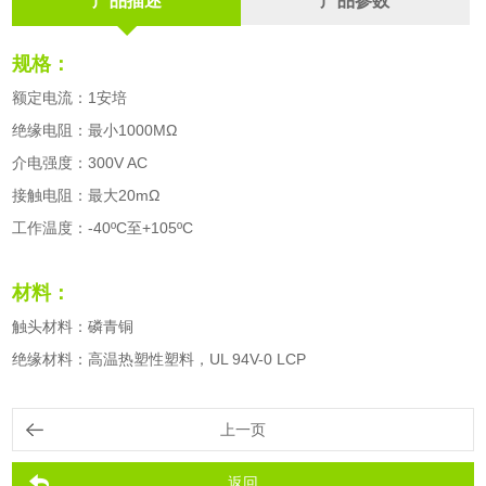
产品描述
产品参数
规格：
额定电流：1安培
绝缘电阻：最小1000MΩ
介电强度：300V AC
接触电阻：最大20mΩ
工作温度：-40ºC至+105ºC
材料：
触头材料：磷青铜
绝缘材料：高温热塑性塑料，UL 94V-0 LCP
上一页
返回